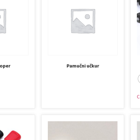
toper
Pamučni učkur
C