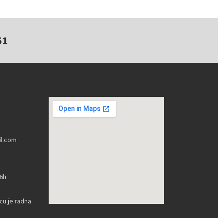
51
l.com
16h
u je radna