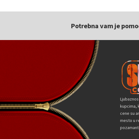
Potrebna vam je pomoć 
Ljubaznos
kupcima, k
cene su a
mesto u re
pozamante