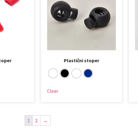
stoper
Plastični stoper
Clear
1
2
→