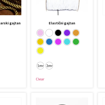
arski gajtan
Elastični gajtan
1mm
2mm
Clear