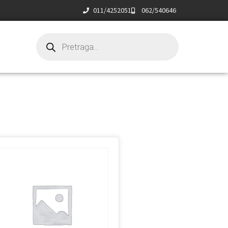
011/4252051
062/540646