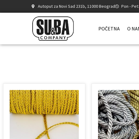
Autoput za Novi Sad 231b, 11000 Beograd
Pon - Pet
POČETNA
O NA