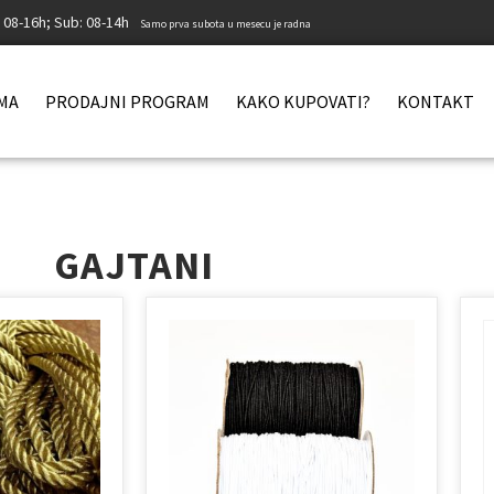
: 08-16h; Sub: 08-14h
Samo prva subota u mesecu je radna
MA
PRODAJNI PROGRAM
KAKO KUPOVATI?
KONTAKT
GAJTANI