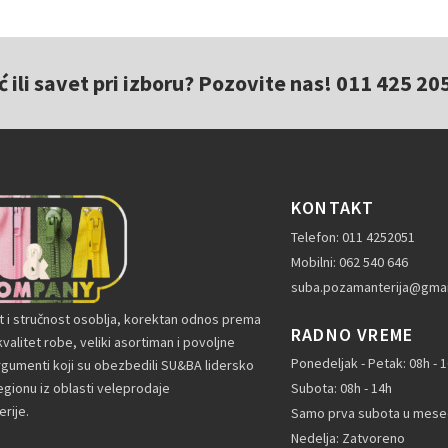
ili savet pri izboru? Pozovite nas! 011 425 20
KONTAKT
Telefon: 011 4252051
Mobilni: 062 540 646
suba.pozamanterija@gmai
t i stručnost osoblja, korektan odnos prema
RADNO VREME
valitet robe, veliki asortiman i povoljne
Ponedeljak - Petak: 08h - 
rgumenti koji su obezbedili SU&BA lidersko
gionu iz oblasti veleprodaje
Subota: 08h - 14h
rije.
Samo prva subota u mesec
Nedelja: Zatvoreno