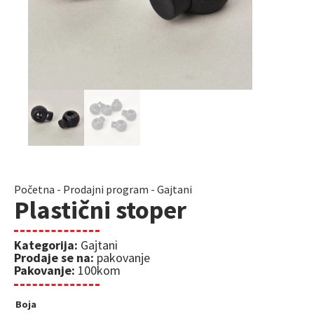
Početna
-
Prodajni program
-
Gajtani
Plastični stoper
Kategorija:
Gajtani
Prodaje se na:
pakovanje
Pakovanje:
100kom
Boja