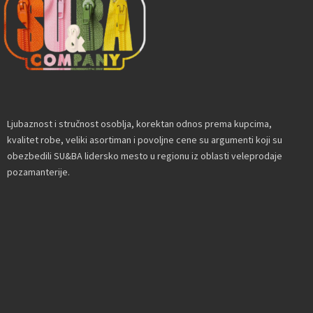
Ljubaznost i stručnost osoblja, korektan odnos prema kupcima,
kvalitet robe, veliki asortiman i povoljne cene su argumenti koji su
obezbedili SU&BA lidersko mesto u regionu iz oblasti veleprodaje
pozamanterije.