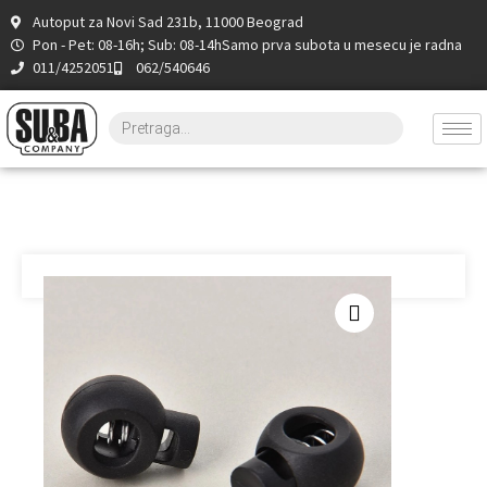
Autoput za Novi Sad 231b, 11000 Beograd
Pon - Pet: 08-16h; Sub: 08-14h
Samo prva subota u mesecu je radna
011/4252051
062/540646