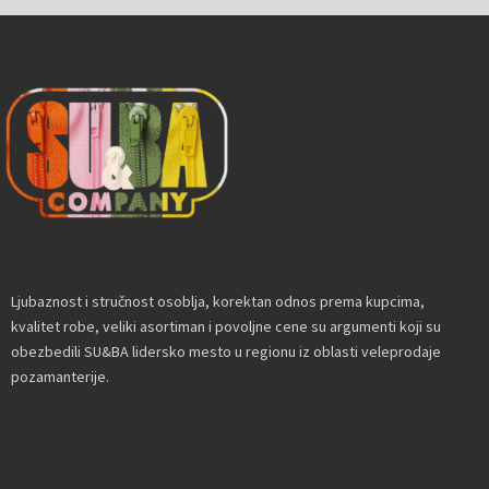
Ljubaznost i stručnost osoblja, korektan odnos prema kupcima,
kvalitet robe, veliki asortiman i povoljne cene su argumenti koji su
obezbedili SU&BA lidersko mesto u regionu iz oblasti veleprodaje
pozamanterije.