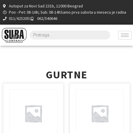
Autoput za Novi Sad 231b, 11000 Beograd
Pon - Pet: 08-16h; Sub: 08-14h
Samo prva subota u mesecu je radna
011/4252051
062/540646
GURTNE