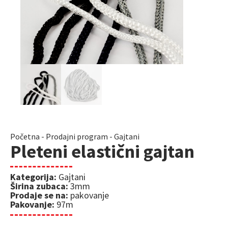
Početna
-
Prodajni program
-
Gajtani
Pleteni elastični gajtan
Kategorija:
Gajtani
Širina zubaca:
3mm
Prodaje se na:
pakovanje
Pakovanje:
97m