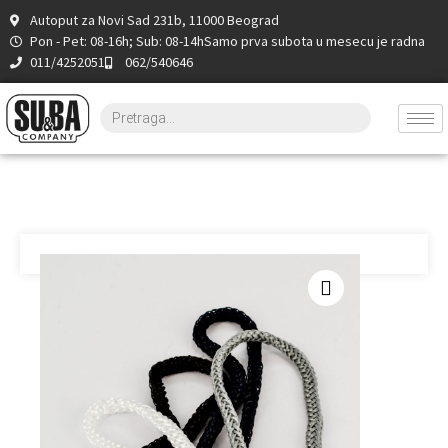
Autoput za Novi Sad 231b, 11000 Beograd
Pon - Pet: 08-16h; Sub: 08-14h
Samo prva subota u mesecu je radna
011/4252051
062/540646