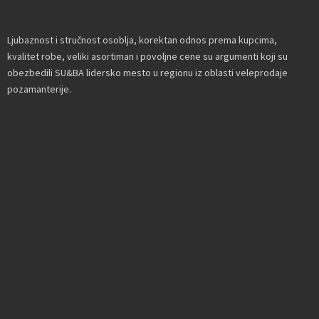
Ljubaznost i stručnost osoblja, korektan odnos prema kupcima,
kvalitet robe, veliki asortiman i povoljne cene su argumenti koji su
obezbedili SU&BA lidersko mesto u regionu iz oblasti veleprodaje
pozamanterije.