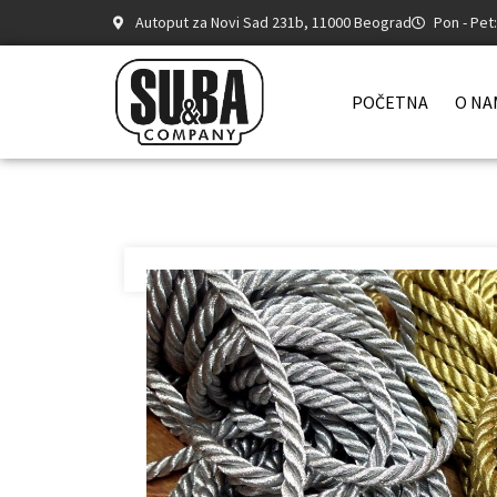
Autoput za Novi Sad 231b, 11000 Beograd
Pon - Pet
POČETNA
O NA