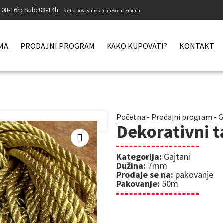
: 08-16h; Sub: 08-14h
Samo prva subota u mesecu je radna
MA
PRODAJNI PROGRAM
KAKO KUPOVATI?
KONTAKT
Početna
-
Prodajni program
-
G
Dekorativni t
Kategorija:
Gajtani
Dužina:
7mm
Prodaje se na:
pakovanje
Pakovanje:
50m