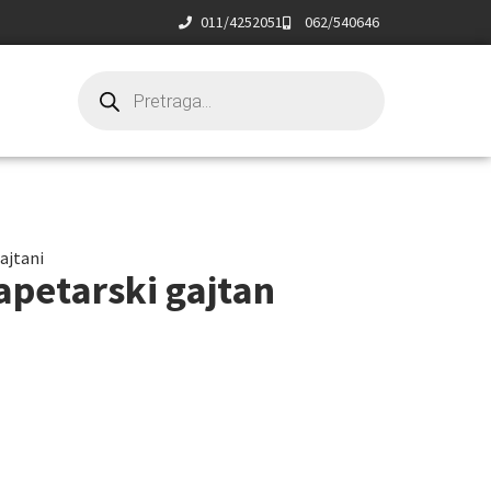
011/4252051
062/540646
ajtani
apetarski gajtan