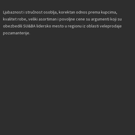
Ljubaznost i stručnost osoblja, korektan odnos prema kupcima,
kvalitet robe, veliki asortiman i povoljne cene su argumenti koji su
obezbedili SU&BA lidersko mesto u regionu iz oblasti veleprodaje
pozamanterije.