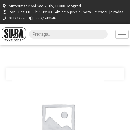
Autoput za Novi Sad 231b, 11000 Beograd
Pon - Pet: 08-16h; Sub: 08-14h
Samo prva subota u mesecu je radna
011/4252051
062/540646