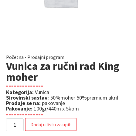
Početna
-
Prodajni program
Vunica za ručni rad King
moher
Kategorija:
Vunica
Sirovinski sastav:
50%moher 50%premium akril
Prodaje se na:
pakovanje
Pakovanje:
100gr/440m x 5kom
Dodaj u listu za upit