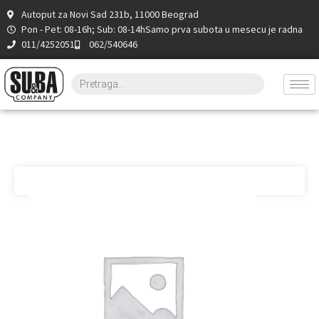
Autoput za Novi Sad 231b, 11000 Beograd
Pon - Pet: 08-16h; Sub: 08-14h
Samo prva subota u mesecu je radna
011/4252051
062/540646