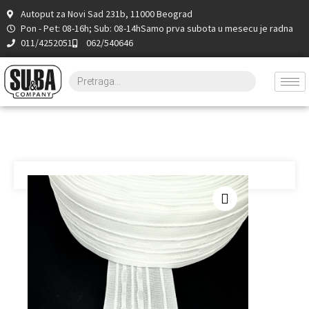
Autoput za Novi Sad 231b, 11000 Beograd
Pon - Pet: 08-16h; Sub: 08-14h
Samo prva subota u mesecu je radna
011/4252051
062/540646