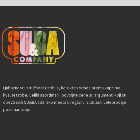
Ljubaznost i stručnost osoblja, korektan odnos prema kupcima,
kvalitet robe, veliki asortiman i povoljne cene su argumenti koji su
obezbedili SU&BA lidersko mesto u regionu iz oblasti veleprodaje
pozamanterije.