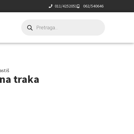
011/4252051
062/540646
astiš
čna traka