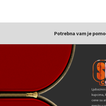
Potrebna vam je pomoć 
Ljubaznos
kupcima, k
cene su a
mesto u re