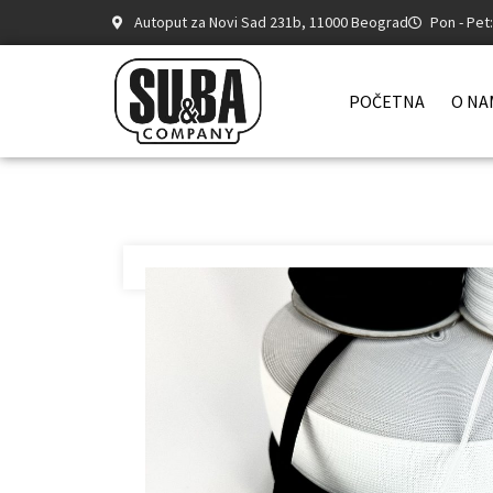
Autoput za Novi Sad 231b, 11000 Beograd
Pon - Pet
POČETNA
O NA