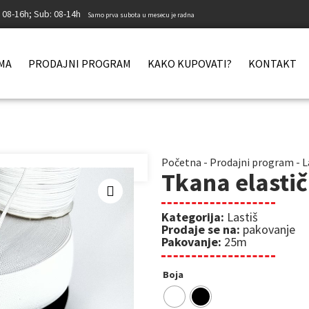
: 08-16h; Sub: 08-14h
Samo prva subota u mesecu je radna
MA
PRODAJNI PROGRAM
KAKO KUPOVATI?
KONTAKT
Početna
-
Prodajni program
-
L
Tkana elasti
Kategorija:
Lastiš
Prodaje se na:
pakovanje
Pakovanje:
25m
Boja