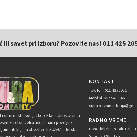
ili savet pri izboru? Pozovite nas! 011 425 20
KONTAKT
Telefon: 011 4252051
Mobilni: 062 540 646
suba.pozamanterija@gmai
t i stručnost osoblja, korektan odnos prema
RADNO VREME
valitet robe, veliki asortiman i povoljne
Ponedeljak - Petak: 08h - 
rgumenti koji su obezbedili SU&BA lidersko
gionu iz oblasti veleprodaje
Subota: 08h - 14h