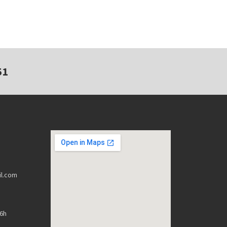
51
l.com
16h