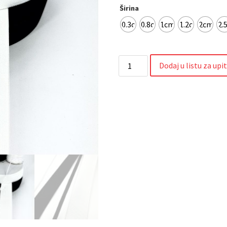
Širina
0.3cm
0.8cm
1cm
1.2cm
2cm
2.
Dodaj u listu za upi