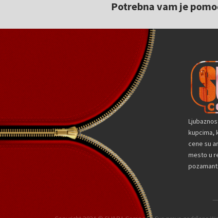
Potrebna vam je pomoć 
Ljubaznos
kupcima, k
cene su a
mesto u re
pozamante