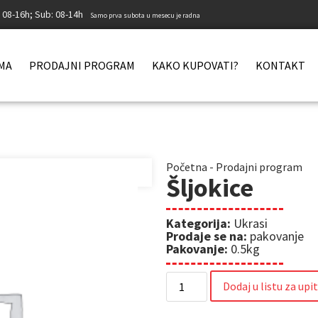
: 08-16h; Sub: 08-14h
Samo prva subota u mesecu je radna
MA
PRODAJNI PROGRAM
KAKO KUPOVATI?
KONTAKT
Početna
-
Prodajni program
Šljokice
Kategorija:
Ukrasi
Prodaje se na:
pakovanje
Pakovanje:
0.5kg
Dodaj u listu za upi