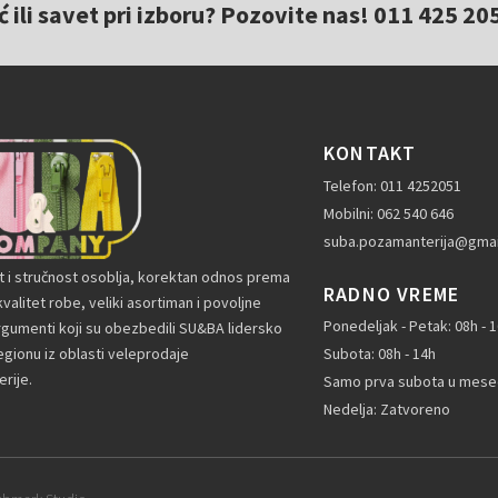
ili savet pri izboru? Pozovite nas! 011 425 20
KONTAKT
Telefon: 011 4252051
Mobilni: 062 540 646
suba.pozamanterija@gmai
t i stručnost osoblja, korektan odnos prema
RADNO VREME
valitet robe, veliki asortiman i povoljne
Ponedeljak - Petak: 08h - 
rgumenti koji su obezbedili SU&BA lidersko
gionu iz oblasti veleprodaje
Subota: 08h - 14h
rije.
Samo prva subota u mesec
Nedelja: Zatvoreno