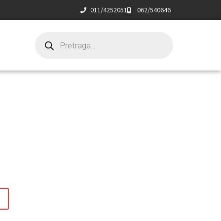
011/4252051
062/540646
t