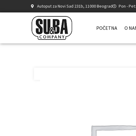
Autoput za Novi Sad 231b, 11000 Beograd
Pon - Pet
POČETNA
O NA