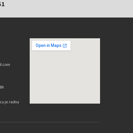
51
l.com
16h
u je radna