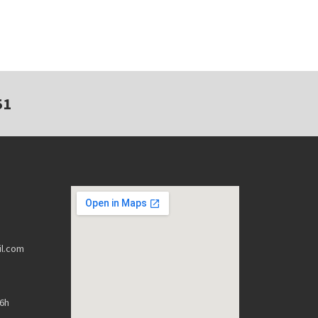
51
l.com
16h