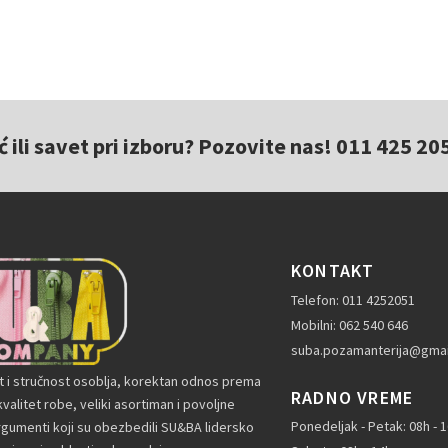
ili savet pri izboru? Pozovite nas! 011 425 20
KONTAKT
Telefon: 011 4252051
Mobilni: 062 540 646
suba.pozamanterija@gmai
t i stručnost osoblja, korektan odnos prema
RADNO VREME
valitet robe, veliki asortiman i povoljne
Ponedeljak - Petak: 08h - 
rgumenti koji su obezbedili SU&BA lidersko