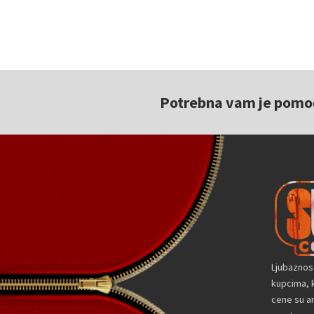
Potrebna vam je pomoć 
Ljubaznos
kupcima, k
cene su a