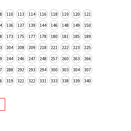
8
110
113
114
116
118
119
120
121
4
136
137
139
144
146
148
149
150
8
173
175
177
178
180
181
185
189
3
204
208
209
218
221
222
223
225
9
244
246
247
248
257
260
263
266
7
288
292
293
294
300
303
304
307
6
319
321
322
331
333
338
339
340
t