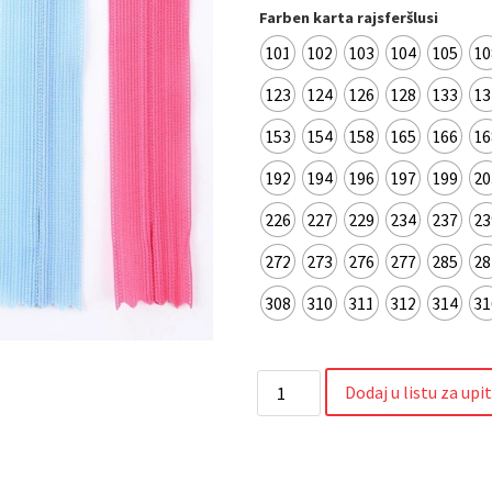
Farben karta rajsferšlusi
101
102
103
104
105
10
123
124
126
128
133
13
153
154
158
165
166
16
192
194
196
197
199
20
226
227
229
234
237
23
272
273
276
277
285
28
308
310
311
312
314
31
Dodaj u listu za upi