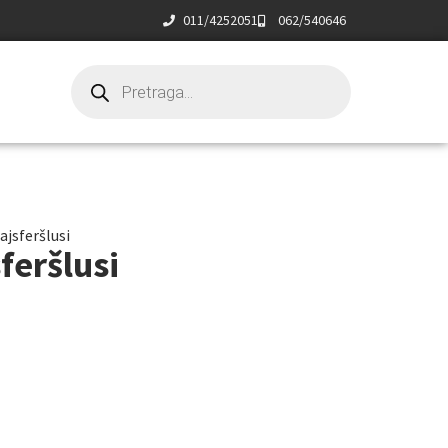
011/4252051
062/540646
ajsferšlusi
sferšlusi