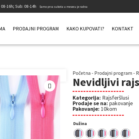
: 08-16h; Sub: 08-14h
Samo prva subota u mesecu je radna
MA
PRODAJNI PROGRAM
KAKO KUPOVATI?
KONTAKT
Početna
-
Prodajni program
-
R
Nevidljivi raj
Kategorija:
Rajsferšlusi
Prodaje se na:
pakovanje
Pakovanje:
10kom
Dužina