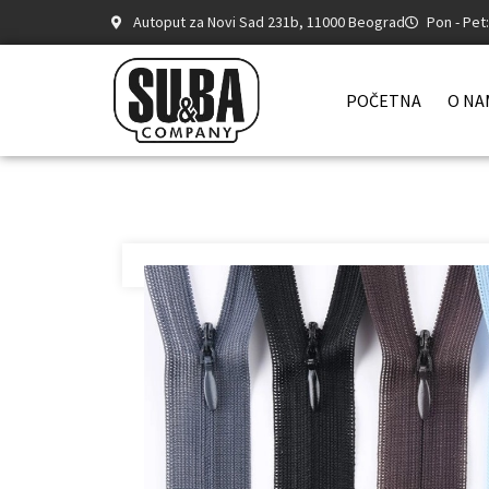
Autoput za Novi Sad 231b, 11000 Beograd
Pon - Pet
POČETNA
O NA