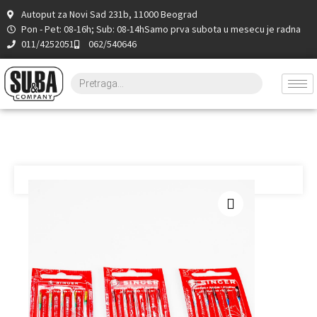
Autoput za Novi Sad 231b, 11000 Beograd
Pon - Pet: 08-16h; Sub: 08-14h
Samo prva subota u mesecu je radna
011/4252051
062/540646