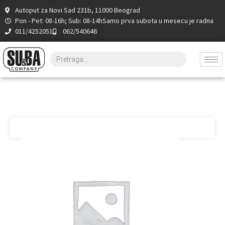
Autoput za Novi Sad 231b, 11000 Beograd
Pon - Pet: 08-16h; Sub: 08-14h
Samo prva subota u mesecu je radna
011/4252051
062/540646