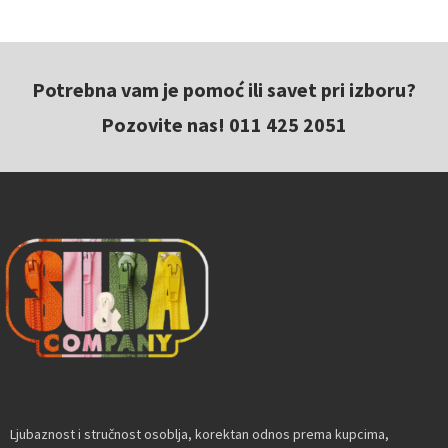
Potrebna vam je pomoć ili savet pri izboru?
Pozovite nas! 011 425 2051
Ljubaznost i stručnost osoblja, korektan odnos prema kupcima,