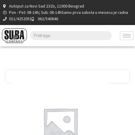
Autoput za Novi Sad 231b, 11000 Beograd
Pon - Pet: 08-16h; Sub: 08-14h
Samo prva subota u mesecu je radna
011/4252051
062/540646