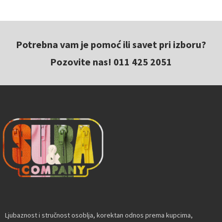
Potrebna vam je pomoć ili savet pri izboru?
Pozovite nas! 011 425 2051
Ljubaznost i stručnost osoblja, korektan odnos prema kupcima,