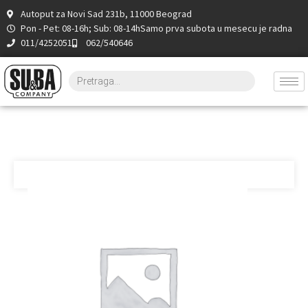
Autoput za Novi Sad 231b, 11000 Beograd
Pon - Pet: 08-16h; Sub: 08-14h
Samo prva subota u mesecu je radna
011/4252051
062/540646