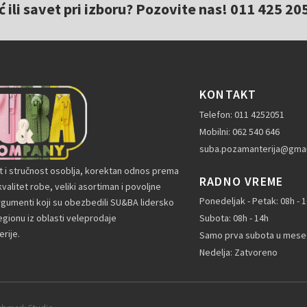
ili savet pri izboru? Pozovite nas! 011 425 20
KONTAKT
Telefon: 011 4252051
Mobilni: 062 540 646
suba.pozamanterija@gmai
t i stručnost osoblja, korektan odnos prema
RADNO VREME
valitet robe, veliki asortiman i povoljne
Ponedeljak - Petak: 08h - 
rgumenti koji su obezbedili SU&BA lidersko
gionu iz oblasti veleprodaje
Subota: 08h - 14h
rije.
Samo prva subota u mesec
Nedelja: Zatvoreno