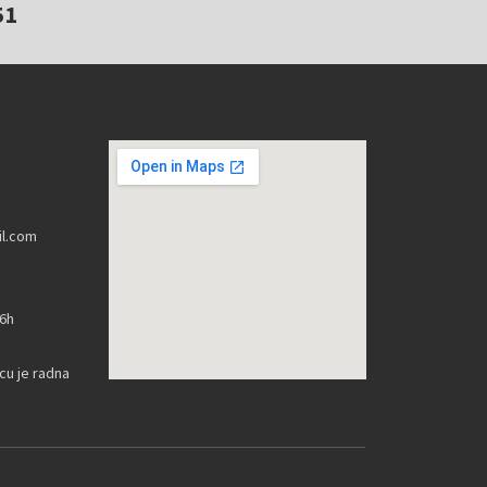
51
l.com
16h
u je radna