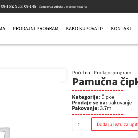
: 08-16h; Sub: 08-14h
Samo prva subota u mesecu je radna
MA
PRODAJNI PROGRAM
KAKO KUPOVATI?
KONTAKT
Početna
-
Prodajni program
Pamučna čip
Kategorija:
Čipke
Prodaje se na:
pakovanje
Pakovanje:
3.7m
Dodaj u listu za upi