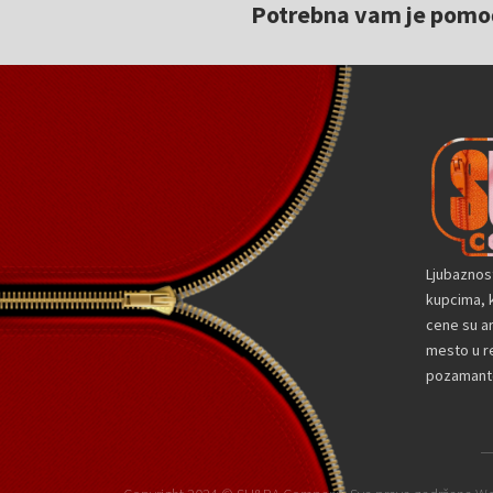
Potrebna vam je pomoć 
Ljubaznos
kupcima, k
cene su a
mesto u re
pozamante