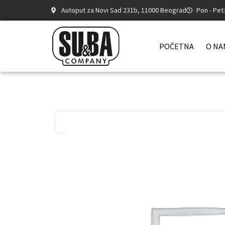
Autoput za Novi Sad 231b, 11000 Beograd
Pon - Pet
POČETNA
O NA