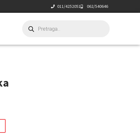
011/4252051
062/540646
ka
t