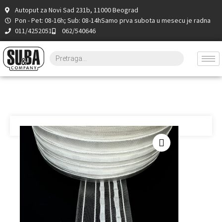
Autoput za Novi Sad 231b, 11000 Beograd
Pon - Pet: 08-16h; Sub: 08-14h
Samo prva subota u mesecu je radna
011/4252051
062/540646