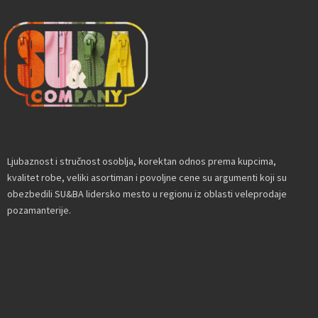
Ljubaznost i stručnost osoblja, korektan odnos prema kupcima,
kvalitet robe, veliki asortiman i povoljne cene su argumenti koji su
obezbedili SU&BA lidersko mesto u regionu iz oblasti veleprodaje
pozamanterije.