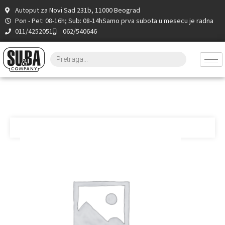
Autoput za Novi Sad 231b, 11000 Beograd
Pon - Pet: 08-16h; Sub: 08-14h
Samo prva subota u mesecu je radna
011/4252051
062/540646