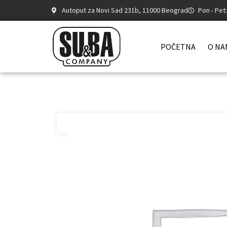
Autoput za Novi Sad 231b, 11000 Beograd
Pon - Pet
POČETNA
O NA