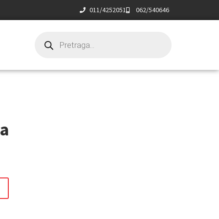
011/4252051
062/540646
ča
t