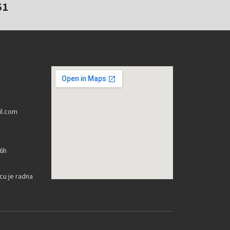
51
l.com
16h
u je radna