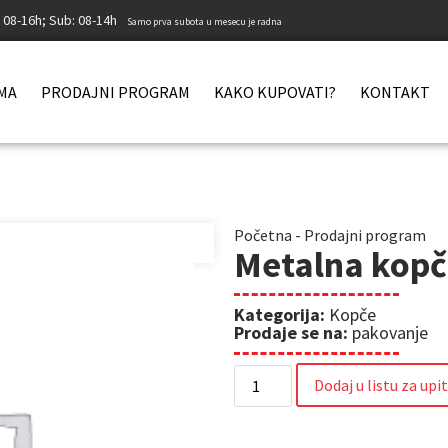
: 08-16h; Sub: 08-14h
Samo prva subota u mesecu je radna
MA
PRODAJNI PROGRAM
KAKO KUPOVATI?
KONTAKT
Početna
-
Prodajni program
Metalna kop
Kategorija:
Kopče
Prodaje se na:
pakovanje
Dodaj u listu za upi