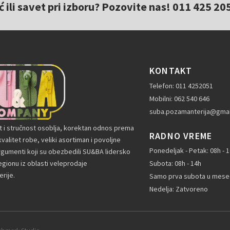
ili savet pri izboru? Pozovite nas! 011 425 20
KONTAKT
Telefon: 011 4252051
Mobilni: 062 540 646
suba.pozamanterija@gmai
t i stručnost osoblja, korektan odnos prema
RADNO VREME
valitet robe, veliki asortiman i povoljne
Ponedeljak - Petak: 08h - 
rgumenti koji su obezbedili SU&BA lidersko
gionu iz oblasti veleprodaje
Subota: 08h - 14h
rije.
Samo prva subota u mesec
Nedelja: Zatvoreno