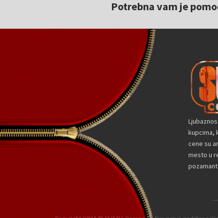
Potrebna vam je pomoć 
Ljubaznos
kupcima, k
cene su a
mesto u re
pozamante