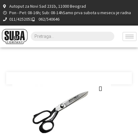
Autoput za Novi Sad 231b, 11000 Beograd
Pon - Pet: 08-16h; Sub: 08-14h
Samo prva subota u mesecu je radna
011/4252051
062/540646