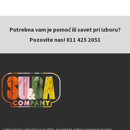
Potrebna vam je pomoć ili savet pri izboru?
Pozovite nas! 011 425 2051
Ljubaznost i stručnost osoblja, korektan odnos prema kupcima,