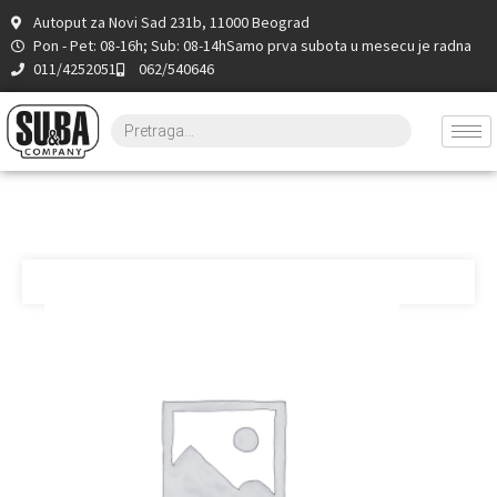
Autoput za Novi Sad 231b, 11000 Beograd
Pon - Pet: 08-16h; Sub: 08-14h
Samo prva subota u mesecu je radna
011/4252051
062/540646