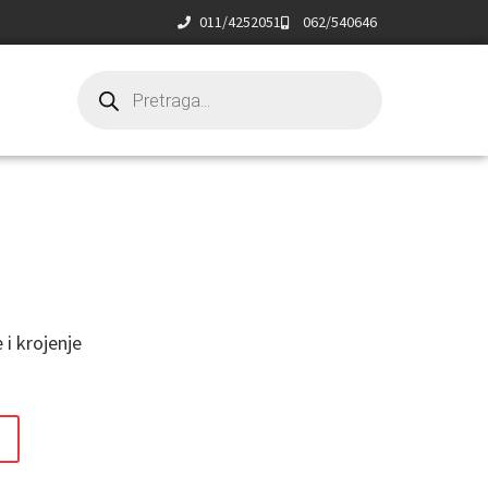
011/4252051
062/540646
 i krojenje
t