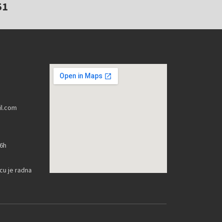
51
l.com
16h
u je radna