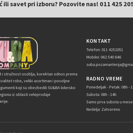
ili savet pri izboru? Pozovite nas! 011 425 20
KONTAKT
Telefon: 011 4252051
Mobilni: 062 540 646
suba.pozamanterija@gmai
t i stručnost osoblja, korektan odnos prema
RADNO VREME
valitet robe, veliki asortiman i povoljne
Ponedeljak - Petak: 08h - 
rgumenti koji su obezbedili SU&BA lidersko
gionu iz oblasti veleprodaje
Subota: 08h - 14h
rije.
Samo prva subota u mesec
Nedelja: Zatvoreno