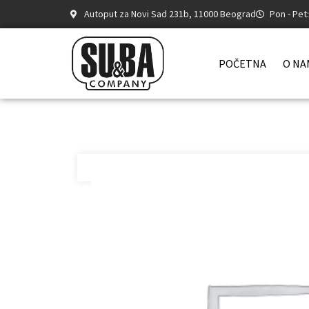
Autoput za Novi Sad 231b, 11000 Beograd
Pon - Pet
POČETNA
O NA