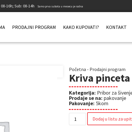
: 08-16h; Sub: 08-14h
Samo prva subota u mesecu je radna
MA
PRODAJNI PROGRAM
KAKO KUPOVATI?
KONTAKT
Početna
-
Prodajni program
Kriva pinceta
Kategorija:
Pribor za šivenje
Prodaje se na:
pakovanje
Pakovanje:
5kom
Dodaj u listu za upi