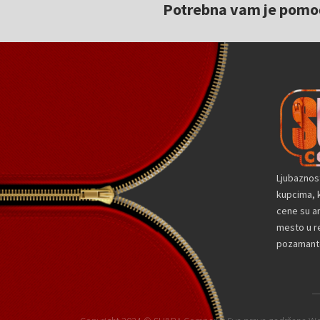
Potrebna vam je pomoć 
Ljubaznos
kupcima, k
cene su a
mesto u re
pozamante