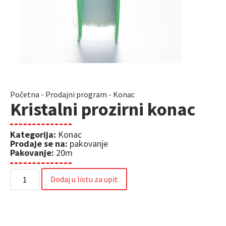
Početna
-
Prodajni program
-
Konac
Kristalni prozirni konac
Kategorija:
Konac
Prodaje se na:
pakovanje
Pakovanje:
20m
Dodaj u listu za upit