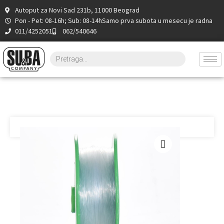
Autoput za Novi Sad 231b, 11000 Beograd
Pon - Pet: 08-16h; Sub: 08-14h
Samo prva subota u mesecu je radna
011/4252051
062/540646