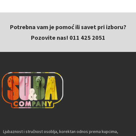
Potrebna vam je pomoć ili savet pri izboru?
Pozovite nas! 011 425 2051
Ljubaznost i stručnost osoblja, korektan odnos prema kupcima,