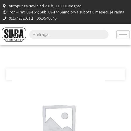
Autoput za Novi Sad 231b, 11000 Beograd
Pon - Pet: 08-16h; Sub: 08-14h
Samo prva subota u mesecu je radna
011/4252051
062/540646