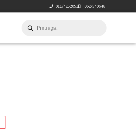
011/4252051
062/540646
t