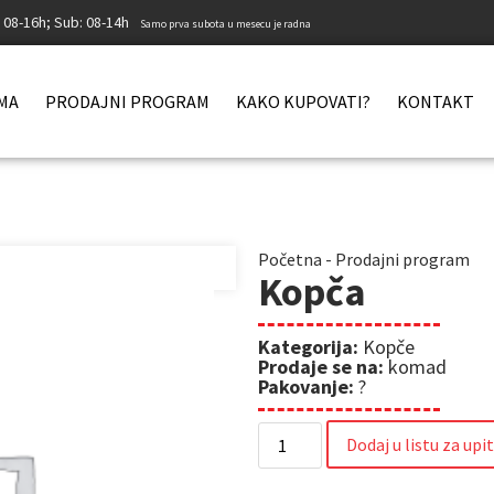
: 08-16h; Sub: 08-14h
Samo prva subota u mesecu je radna
MA
PRODAJNI PROGRAM
KAKO KUPOVATI?
KONTAKT
Početna
-
Prodajni program
Kopča
Kategorija:
Kopče
Prodaje se na:
komad
Pakovanje:
?
Dodaj u listu za upi