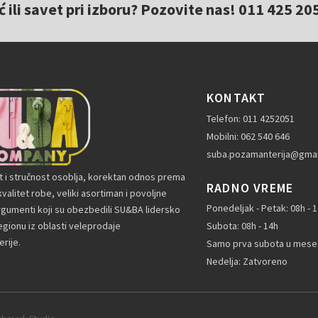
ili savet pri izboru? Pozovite nas! 011 425 20
KONTAKT
Telefon: 011 4252051
Mobilni: 062 540 646
suba.pozamanterija@gmai
t i stručnost osoblja, korektan odnos prema
RADNO VREME
valitet robe, veliki asortiman i povoljne
Ponedeljak - Petak: 08h - 
rgumenti koji su obezbedili SU&BA lidersko
gionu iz oblasti veleprodaje
Subota: 08h - 14h
rije.
Samo prva subota u mesec
Nedelja: Zatvoreno