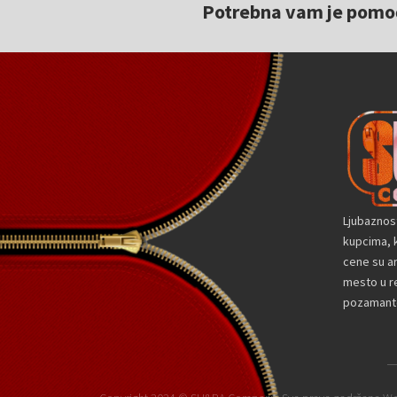
Potrebna vam je pomoć 
Ljubaznos
kupcima, k
cene su a
mesto u re
pozamante