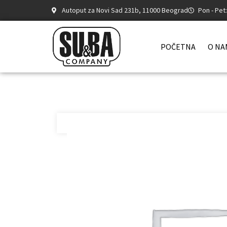
Autoput za Novi Sad 231b, 11000 Beograd
Pon - Pet
POČETNA
O NA