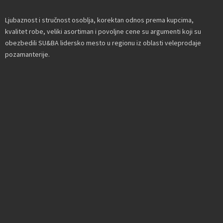
Ljubaznost i stručnost osoblja, korektan odnos prema kupcima,
kvalitet robe, veliki asortiman i povoljne cene su argumenti koji su
obezbedili SU&BA lidersko mesto u regionu iz oblasti veleprodaje
pozamanterije.