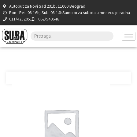
Autoput za Novi Sad 231b, 11000 Beograd
Pon - Pet: 08-16h; Sub: 08-14h
Samo prva subota u mesecu je radna
011/4252051
062/540646