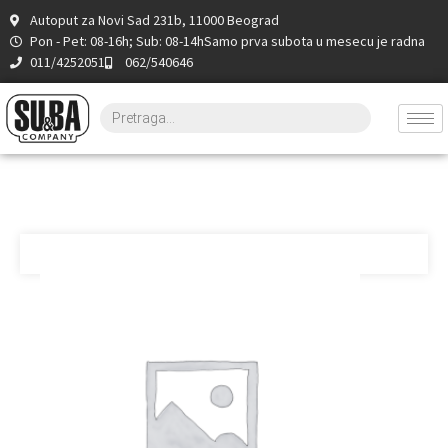
Autoput za Novi Sad 231b, 11000 Beograd
Pon - Pet: 08-16h; Sub: 08-14h
Samo prva subota u mesecu je radna
011/4252051
062/540646