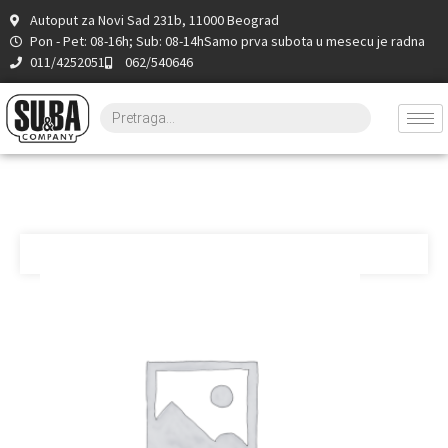
Autoput za Novi Sad 231b, 11000 Beograd
Pon - Pet: 08-16h; Sub: 08-14h
Samo prva subota u mesecu je radna
011/4252051
062/540646