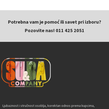
Potrebna vam je pomoć ili savet pri izboru?
Pozovite nas! 011 425 2051
Ljubaznost i stručnost osoblja, korektan odnos prema kupcima,