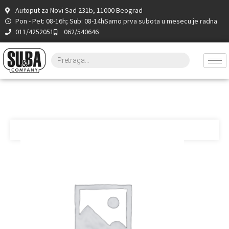
Autoput za Novi Sad 231b, 11000 Beograd
Pon - Pet: 08-16h; Sub: 08-14h
Samo prva subota u mesecu je radna
011/4252051
062/540646