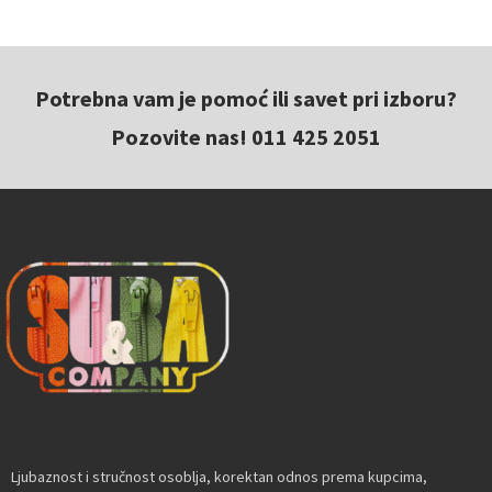
Potrebna vam je pomoć ili savet pri izboru?
Pozovite nas! 011 425 2051
Ljubaznost i stručnost osoblja, korektan odnos prema kupcima,