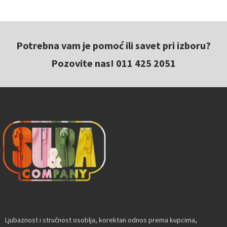
Potrebna vam je pomoć ili savet pri izboru?
Pozovite nas! 011 425 2051
Ljubaznost i stručnost osoblja, korektan odnos prema kupcima,