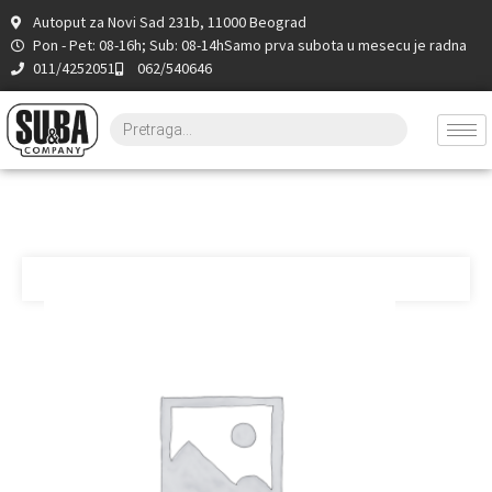
Autoput za Novi Sad 231b, 11000 Beograd
Pon - Pet: 08-16h; Sub: 08-14h
Samo prva subota u mesecu je radna
011/4252051
062/540646