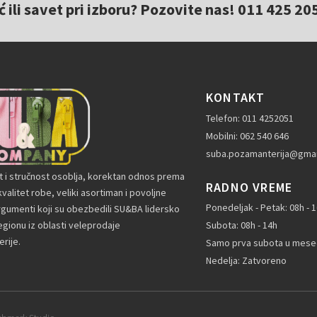
ili savet pri izboru? Pozovite nas! 011 425 20
KONTAKT
Telefon: 011 4252051
Mobilni: 062 540 646
suba.pozamanterija@gmai
t i stručnost osoblja, korektan odnos prema
RADNO VREME
valitet robe, veliki asortiman i povoljne
Ponedeljak - Petak: 08h - 
rgumenti koji su obezbedili SU&BA lidersko
gionu iz oblasti veleprodaje
Subota: 08h - 14h
rije.
Samo prva subota u mesec
Nedelja: Zatvoreno