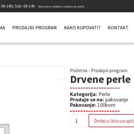
: 08-16h; Sub: 08-14h
Samo prva subota u mesecu je radna
MA
PRODAJNI PROGRAM
KAKO KUPOVATI?
KONTAKT
Početna
-
Prodajni program
Drvene perle
Kategorija:
Perle
Prodaje se na:
pakovanje
Pakovanje:
100kom
Dodaj u listu za upi