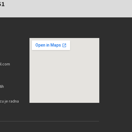
51
l.com
16h
u je radna