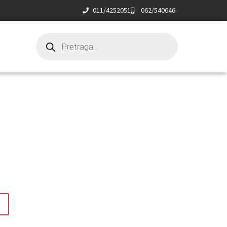
011/4252051
062/540646
t