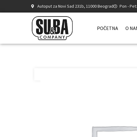
Autoput za Novi Sad 231b, 11000 Beograd
Pon - Pet
POČETNA
O NA