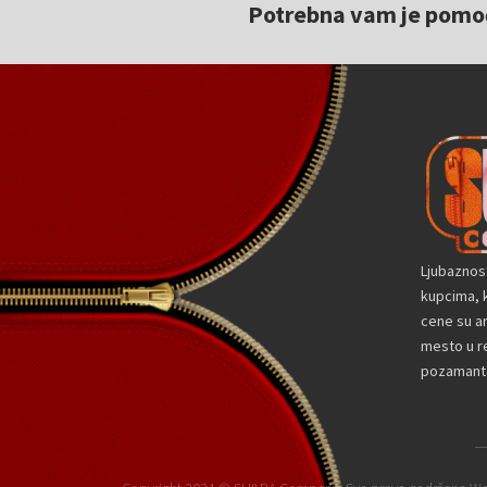
Potrebna vam je pomoć 
Ljubaznos
kupcima, k
cene su a
mesto u re
pozamante