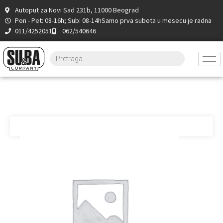
Autoput za Novi Sad 231b, 11000 Beograd
Pon - Pet: 08-16h; Sub: 08-14h
Samo prva subota u mesecu je radna
011/4252051
062/540646