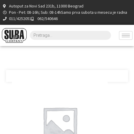
Autoput za Novi Sad 231b, 11000 Beograd
Pon - Pet: 08-16h; Sub: 08-14h
Samo prva subota u mesecu je radna
011/4252051
062/540646