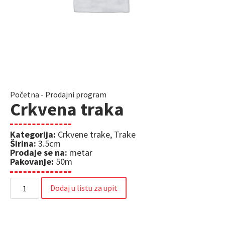
Početna
-
Prodajni program
Crkvena traka
Kategorija:
Crkvene trake
,
Trake
Širina:
3.5cm
Prodaje se na:
metar
Pakovanje:
50m
Dodaj u listu za upit