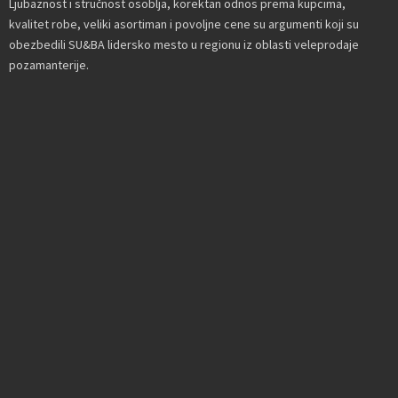
Ljubaznost i stručnost osoblja, korektan odnos prema kupcima,
kvalitet robe, veliki asortiman i povoljne cene su argumenti koji su
obezbedili SU&BA lidersko mesto u regionu iz oblasti veleprodaje
pozamanterije.