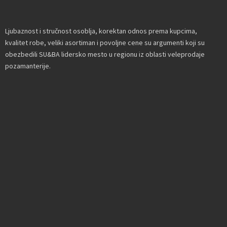
Ljubaznost i stručnost osoblja, korektan odnos prema kupcima,
kvalitet robe, veliki asortiman i povoljne cene su argumenti koji su
obezbedili SU&BA lidersko mesto u regionu iz oblasti veleprodaje
pozamanterije.