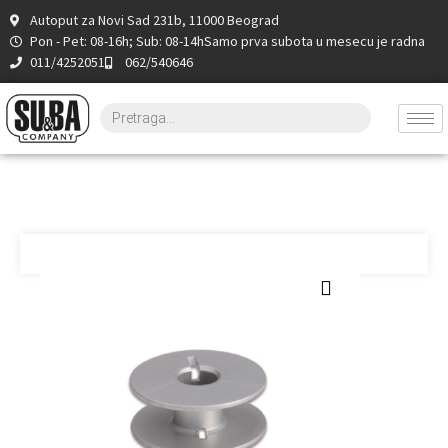
Autoput za Novi Sad 231b, 11000 Beograd
Pon - Pet: 08-16h; Sub: 08-14h
Samo prva subota u mesecu je radna
011/4252051
062/540646